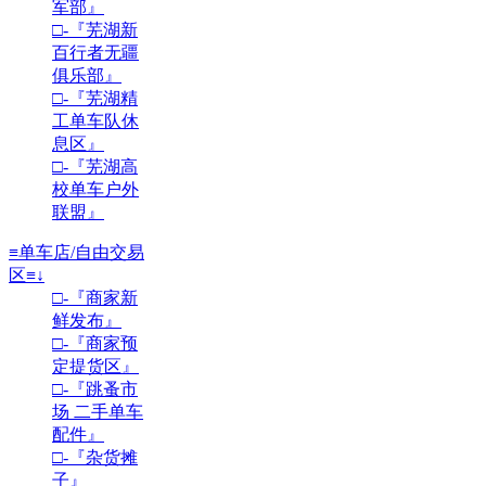
军部』
□-『芜湖新
百行者无疆
俱乐部』
□-『芜湖精
工单车队休
息区』
□-『芜湖高
校单车户外
联盟』
≡单车店/自由交易
区≡↓
□-『商家新
鲜发布』
□-『商家预
定提货区』
□-『跳蚤市
场 二手单车
配件』
□-『杂货摊
子』