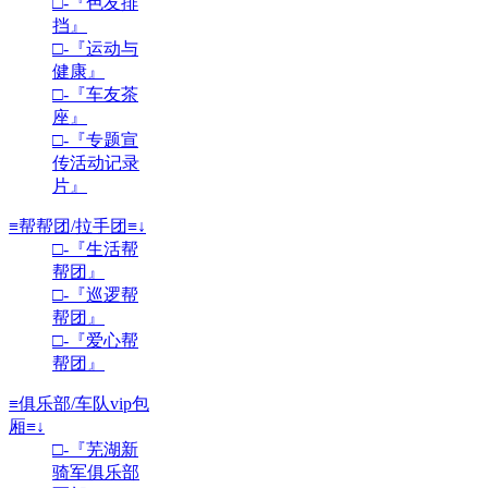
□-『色友排
挡』
□-『运动与
健康』
□-『车友茶
座』
□-『专题宣
传活动记录
片』
≡帮帮团/拉手团≡↓
□-『生活帮
帮团』
□-『巡逻帮
帮团』
□-『爱心帮
帮团』
≡俱乐部/车队vip包
厢≡↓
□-『芜湖新
骑军俱乐部