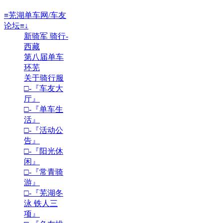
≡芜湖单车网/车友
论坛≡↓
新骑军 骑行-
西藏
第八届单车
环芜
关于骑行服
□-『车友大
厅』
□-『单车生
活』
□-『活动公
告』
□-『阳光休
闲』
□-『常青骑
游』
□-『芜湖冬
泳 铁人三
项』