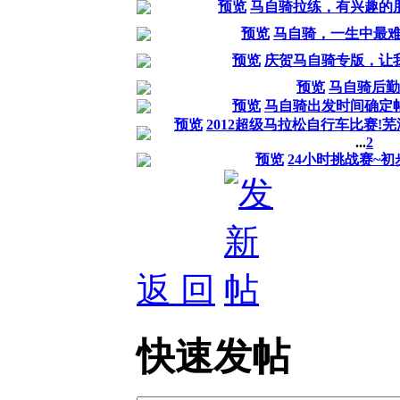
预览
马自骑拉练，有兴趣的
预览
马自骑，一生中最
预览
庆贺马自骑专版，让
预览
马自骑后勤
预览
马自骑出发时间确定
预览
2012超级马拉松自行车比赛!芜
...
2
预览
24小时挑战赛~初
返 回
快速发帖