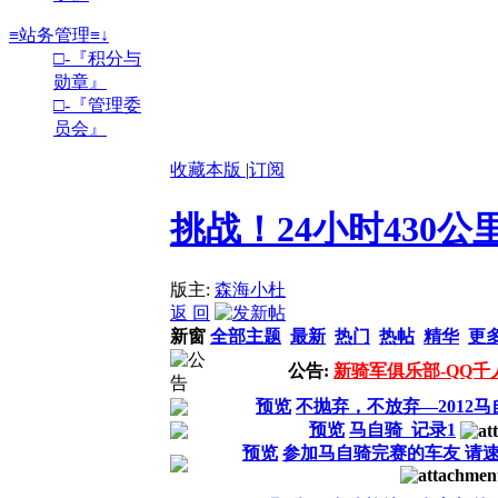
≡站务管理≡↓
□-『积分与
勋章』
□-『管理委
员会』
收藏本版
|
订阅
挑战！24小时430公
版主:
森海小杜
返 回
新窗
全部主题
最新
热门
热帖
精华
更
公告:
新骑军俱乐部-QQ千人群
预览
不抛弃，不放弃—2012
预览
马自骑 记录1
预览
参加马自骑完赛的车友 请