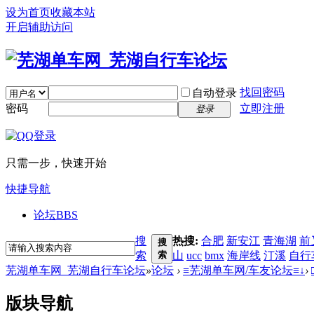
设为首页
收藏本站
开启辅助访问
找回密码
自动登录
密码
立即注册
登录
只需一步，快速开始
快捷导航
论坛
BBS
搜
热搜:
合肥
新安江
青海湖
前
搜
索
索
山
ucc
bmx
海岸线
汀溪
自行
芜湖单车网_芜湖自行车论坛
»
论坛
›
≡芜湖单车网/车友论坛≡↓
›
版块导航