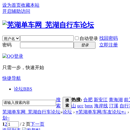
设为首页
收藏本站
开启辅助访问
找回密码
自动登录
密码
立即注册
登录
只需一步，快速开始
快捷导航
论坛
BBS
搜
热搜:
合肥
新安江
青海湖
前
搜
索
索
山
ucc
bmx
海岸线
汀溪
自行
芜湖单车网_芜湖自行车论坛
»
论坛
›
≡芜湖单车网/车友论坛≡↓
›
划~
1
2
/ 2 页
下一页