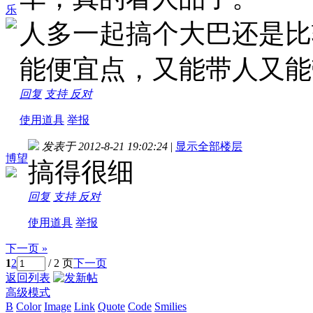
乐
人多一起搞个大巴还是比
能便宜点，又能带人又能
回复
支持
反对
使用道具
举报
发表于 2012-8-21 19:02:24
|
显示全部楼层
博望
搞得很细
回复
支持
反对
使用道具
举报
下一页 »
1
2
/ 2 页
下一页
返回列表
高级模式
B
Color
Image
Link
Quote
Code
Smilies