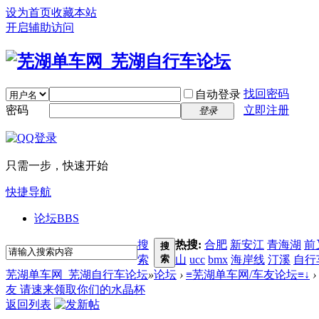
设为首页
收藏本站
开启辅助访问
找回密码
自动登录
密码
立即注册
登录
只需一步，快速开始
快捷导航
论坛
BBS
搜
热搜:
合肥
新安江
青海湖
前
搜
索
索
山
ucc
bmx
海岸线
汀溪
自行
芜湖单车网_芜湖自行车论坛
»
论坛
›
≡芜湖单车网/车友论坛≡↓
›
友 请速来领取你们的水晶杯
返回列表