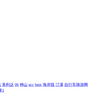
线
美利达
06
神山
ucc
bmx
海岸线
汀溪
自行车骑游网
录1