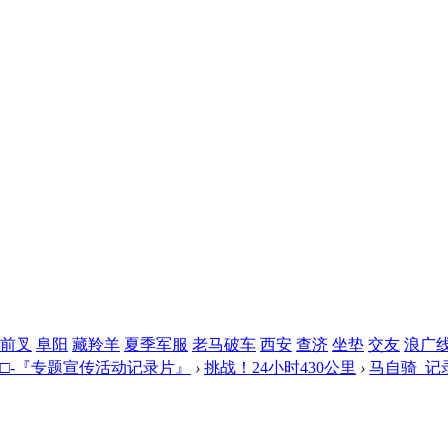
前叉
阜阳
藏羚羊
夏季军服
老马破车
西安
查济
坐垫
交友
浪广
□-『专题宣传活动记录片』
›
挑战！24小时430公里
›
马自骑 记