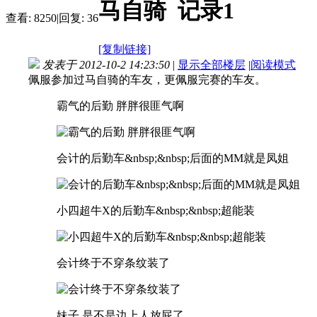
马自骑 记录1
查看:
8250
|
回复:
36
[复制链接]
发表于 2012-10-2 14:23:50
|
显示全部楼层
|
阅读模式
佩服参加过马自骑的车友，更佩服完赛的车友。
霸气的后勤 胖胖很匪气啊
会计的后勤车&nbsp;&nbsp;后面的MM就是凤姐
小四超牛X的后勤车&nbsp;&nbsp;超能装
会计终于不穿条纹装了
妹子 是不是边上人放屁了