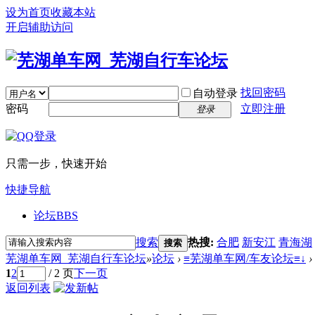
设为首页
收藏本站
开启辅助访问
找回密码
自动登录
密码
立即注册
登录
只需一步，快速开始
快捷导航
论坛
BBS
搜索
热搜:
合肥
新安江
青海湖
搜索
芜湖单车网_芜湖自行车论坛
»
论坛
›
≡芜湖单车网/车友论坛≡↓
›
1
2
/ 2 页
下一页
返回列表