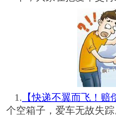
1.
【快递不翼而飞！赔
个空箱子，爱车无故失踪