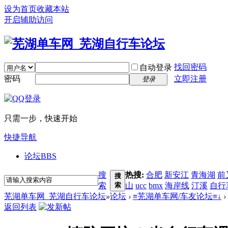
设为首页
收藏本站
开启辅助访问
找回密码
自动登录
密码
立即注册
登录
只需一步，快速开始
快捷导航
论坛
BBS
搜
热搜:
合肥
新安江
青海湖
前
搜
索
索
山
ucc
bmx
海岸线
汀溪
自行
芜湖单车网_芜湖自行车论坛
»
论坛
›
≡芜湖单车网/车友论坛≡↓
›
返回列表