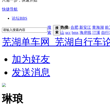
只需一步，快速开始
快捷导航
论坛
BBS
搜
热搜:
合肥
新安江
青海湖
前
搜
索
索
山
ucc
bmx
海岸线
汀溪
自行
芜湖单车网_芜湖自行车
加为好友
发送消息
琳琅