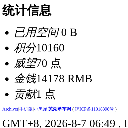
统计信息
已用空间
0 B
积分
10160
威望
70 点
金钱
14178 RMB
贡献
1 点
Archiver
|
手机版
|
小黑屋
|
芜湖单车网
(
皖ICP备11018398号
)
GMT+8, 2026-8-7 06:49
, 