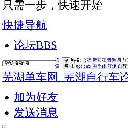
只需一步，快速开始
快捷导航
论坛
BBS
搜
热搜:
合肥
新安江
青海湖
前
搜
索
索
山
ucc
bmx
海岸线
汀溪
自行
芜湖单车网_芜湖自行车
加为好友
发送消息