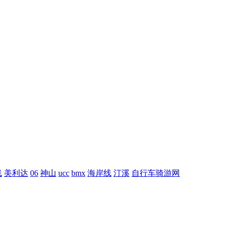
线
美利达
06
神山
ucc
bmx
海岸线
汀溪
自行车骑游网