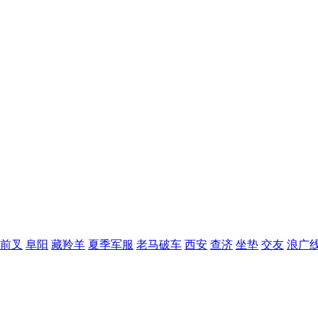
前叉
阜阳
藏羚羊
夏季军服
老马破车
西安
查济
坐垫
交友
浪广