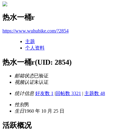
热水一桶r
https://www.wuhubike.com/?2854
主题
个人资料
热水一桶r
(UID: 2854)
邮箱状态
已验证
视频认证
未认证
统计信息
好友数 1
|
回帖数 3321
|
主题数 48
性别
男
生日
1960 年 10 月 25 日
活跃概况