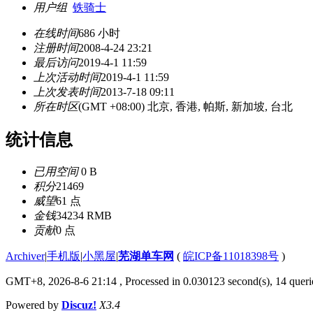
用户组
铁骑士
在线时间
686 小时
注册时间
2008-4-24 23:21
最后访问
2019-4-1 11:59
上次活动时间
2019-4-1 11:59
上次发表时间
2013-7-18 09:11
所在时区
(GMT +08:00) 北京, 香港, 帕斯, 新加坡, 台北
统计信息
已用空间
0 B
积分
21469
威望
61 点
金钱
34234 RMB
贡献
0 点
Archiver
|
手机版
|
小黑屋
|
芜湖单车网
(
皖ICP备11018398号
)
GMT+8, 2026-8-6 21:14
, Processed in 0.030123 second(s), 14 queri
Powered by
Discuz!
X3.4