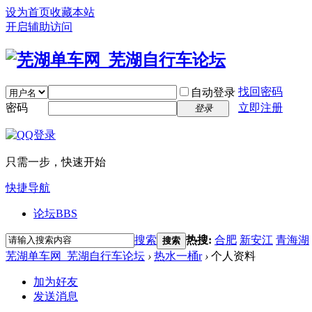
设为首页
收藏本站
开启辅助访问
找回密码
自动登录
密码
立即注册
登录
只需一步，快速开始
快捷导航
论坛
BBS
搜索
热搜:
合肥
新安江
青海湖
搜索
芜湖单车网_芜湖自行车论坛
›
热水一桶r
›
个人资料
加为好友
发送消息