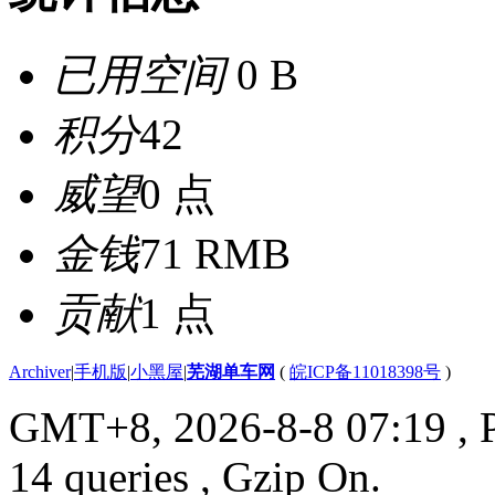
已用空间
0 B
积分
42
威望
0 点
金钱
71 RMB
贡献
1 点
Archiver
|
手机版
|
小黑屋
|
芜湖单车网
(
皖ICP备11018398号
)
GMT+8, 2026-8-8 07:19
, 
14 queries , Gzip On.