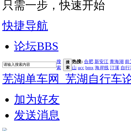
只需一步，快速开始
快捷导航
论坛
BBS
搜
热搜:
合肥
新安江
青海湖
前
搜
索
索
山
ucc
bmx
海岸线
汀溪
自行
芜湖单车网_芜湖自行车
加为好友
发送消息