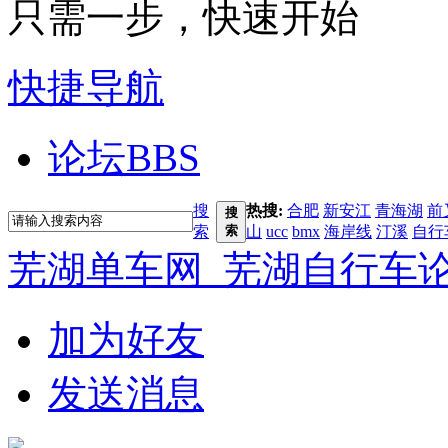
只需一步，快速开始
快捷导航
论坛
BBS
搜
热搜:
合肥
新安江
青海湖
前
搜
索
索
山
ucc
bmx
海岸线
汀溪
自行
芜湖单车网_芜湖自行车
加为好友
发送消息