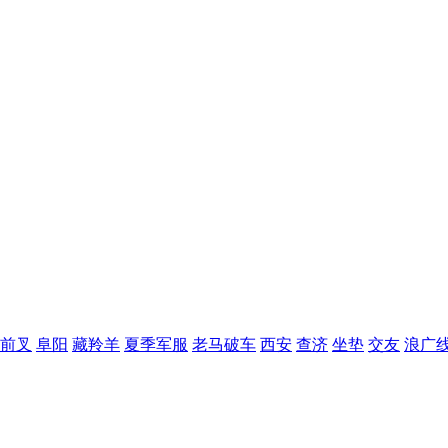
前叉
阜阳
藏羚羊
夏季军服
老马破车
西安
查济
坐垫
交友
浪广