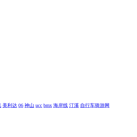
线
美利达
06
神山
ucc
bmx
海岸线
汀溪
自行车骑游网