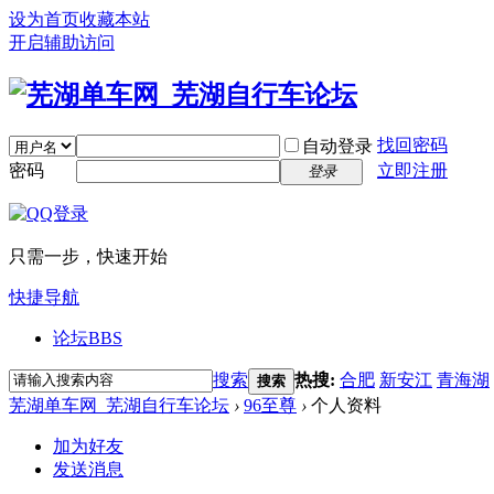
设为首页
收藏本站
开启辅助访问
找回密码
自动登录
密码
立即注册
登录
只需一步，快速开始
快捷导航
论坛
BBS
搜索
热搜:
合肥
新安江
青海湖
搜索
芜湖单车网_芜湖自行车论坛
›
96至尊
›
个人资料
加为好友
发送消息