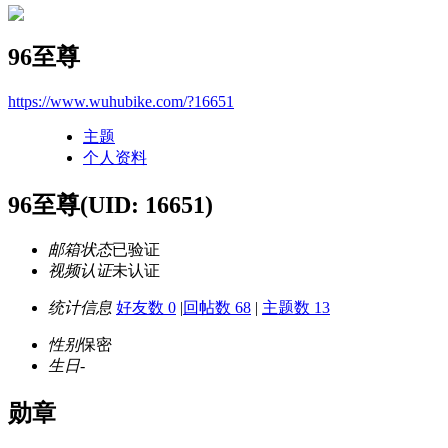
96至尊
https://www.wuhubike.com/?16651
主题
个人资料
96至尊
(UID: 16651)
邮箱状态
已验证
视频认证
未认证
统计信息
好友数 0
|
回帖数 68
|
主题数 13
性别
保密
生日
-
勋章