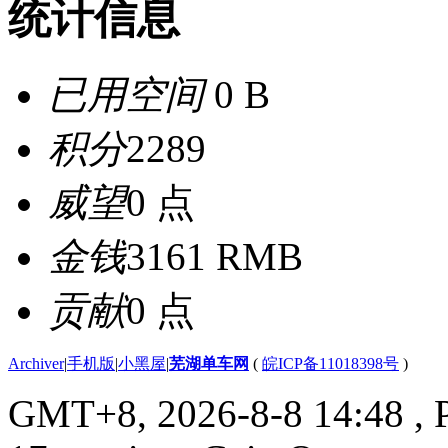
统计信息
已用空间
0 B
积分
2289
威望
0 点
金钱
3161 RMB
贡献
0 点
Archiver
|
手机版
|
小黑屋
|
芜湖单车网
(
皖ICP备11018398号
)
GMT+8, 2026-8-8 14:48
, 