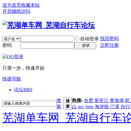
设为首页
收藏本站
开启辅助访问
找回密码
自动登录
密码
立即注册
登录
只需一步，快速开始
快捷导航
论坛
BBS
搜
热搜:
合肥
新安江
青海湖
前
搜
索
索
山
ucc
bmx
海岸线
汀溪
自行
芜湖单车网_芜湖自行车