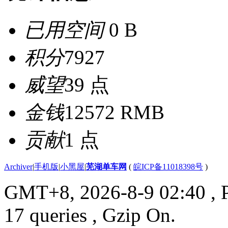
已用空间
0 B
积分
7927
威望
39 点
金钱
12572 RMB
贡献
1 点
Archiver
|
手机版
|
小黑屋
|
芜湖单车网
(
皖ICP备11018398号
)
GMT+8, 2026-8-9 02:40
, 
17 queries , Gzip On.