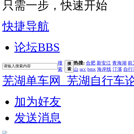
只需一步，快速开始
快捷导航
论坛
BBS
搜
热搜:
合肥
新安江
青海湖
前
搜
索
索
山
ucc
bmx
海岸线
汀溪
自行
芜湖单车网_芜湖自行车
加为好友
发送消息