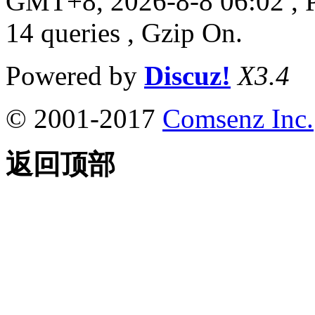
GMT+8, 2026-8-8 06:02
, 
14 queries , Gzip On.
Powered by
Discuz!
X3.4
© 2001-2017
Comsenz Inc.
返回顶部