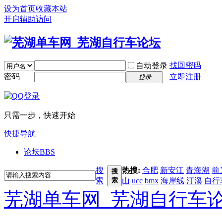
设为首页
收藏本站
开启辅助访问
找回密码
自动登录
密码
立即注册
登录
只需一步，快速开始
快捷导航
论坛
BBS
搜
热搜:
合肥
新安江
青海湖
前
搜
索
索
山
ucc
bmx
海岸线
汀溪
自行
芜湖单车网_芜湖自行车