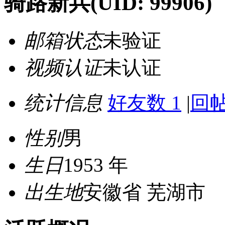
骑路新兵
(UID: 99906)
邮箱状态
未验证
视频认证
未认证
统计信息
好友数 1
|
回帖
性别
男
生日
1953 年
出生地
安徽省 芜湖市