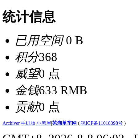
统计信息
已用空间
0 B
积分
368
威望
0 点
金钱
633 RMB
贡献
0 点
Archiver
|
手机版
|
小黑屋
|
芜湖单车网
(
皖ICP备11018398号
)