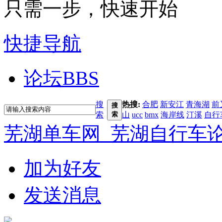
只需一步，快速开始
快捷导航
论坛
BBS
搜
热搜:
合肥
新安江
青海湖
前
搜
索
索
山
ucc
bmx
海岸线
汀溪
自行
芜湖单车网_芜湖自行车
加为好友
发送消息