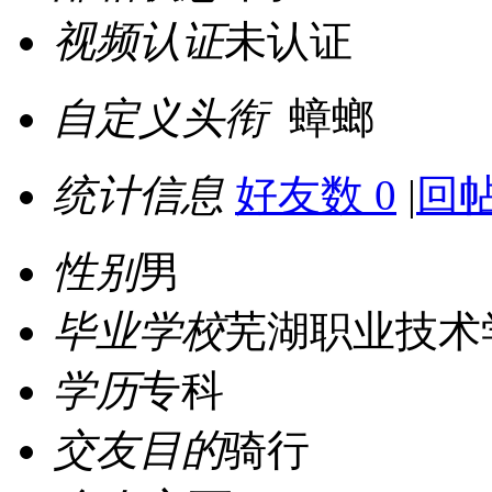
视频认证
未认证
自定义头衔
蟑螂
统计信息
好友数 0
|
回帖
性别
男
毕业学校
芜湖职业技术
学历
专科
交友目的
骑行