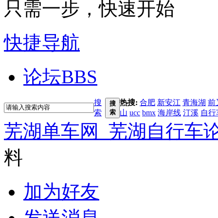
只需一步，快速开始
快捷导航
论坛
BBS
搜
热搜:
合肥
新安江
青海湖
前
搜
索
索
山
ucc
bmx
海岸线
汀溪
自行
芜湖单车网_芜湖自行车
料
加为好友
发送消息