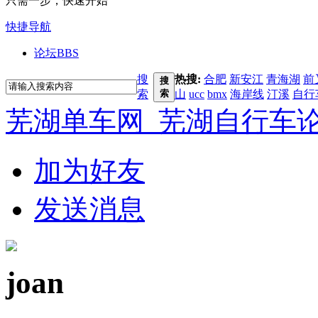
只需一步，快速开始
快捷导航
论坛
BBS
搜
热搜:
合肥
新安江
青海湖
前
搜
索
索
山
ucc
bmx
海岸线
汀溪
自行
芜湖单车网_芜湖自行车
加为好友
发送消息
joan