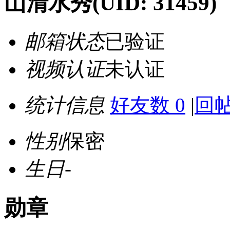
山清水秀
(UID: 31459)
邮箱状态
已验证
视频认证
未认证
统计信息
好友数 0
|
回帖
性别
保密
生日
-
勋章