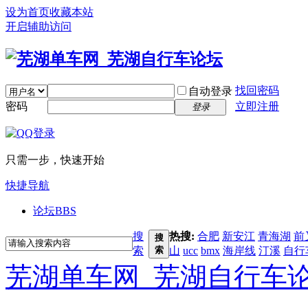
设为首页
收藏本站
开启辅助访问
找回密码
自动登录
密码
立即注册
登录
只需一步，快速开始
快捷导航
论坛
BBS
搜
热搜:
合肥
新安江
青海湖
前
搜
索
索
山
ucc
bmx
海岸线
汀溪
自行
芜湖单车网_芜湖自行车