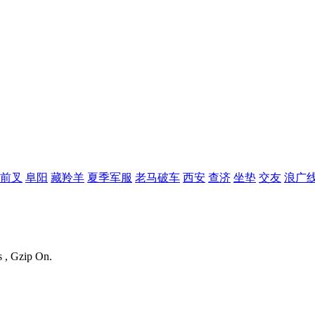
前叉
阜阳
藏羚羊
夏季军服
老马破车
西安
查济
坐垫
交友
浪广
s , Gzip On.