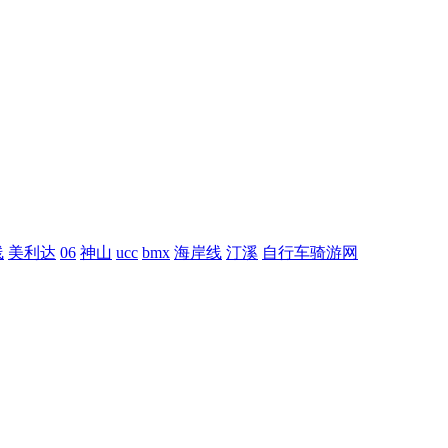
线
美利达
06
神山
ucc
bmx
海岸线
汀溪
自行车骑游网