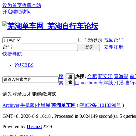
设为首页
收藏本站
开启辅助访问
找回密码
自动登录
密码
立即注册
登录
快捷导航
论坛
BBS
搜
热搜:
合肥
新安江
青海湖
前
搜
索
索
山
ucc
bmx
海岸线
汀溪
自行
请先登录后才能继续浏览
Archiver
|
手机版
|
小黑屋
|
芜湖单车网
(
皖ICP备11018398号
)
GMT+8, 2026-8-9 16:18
, Processed in 0.024149 second(s), 5 querie
Powered by
Discuz!
X3.4