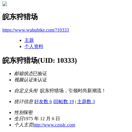
皖东狩猎场
https://www.wuhubike.com/?10333
主题
个人资料
皖东狩猎场
(UID: 10333)
邮箱状态
已验证
视频认证
未认证
自定义头衔
皖东狩猎场，引领时尚新潮流！
统计信息
好友数 6
|
回帖数 19
|
主题数 3
性别
保密
生日
1975 年 12 月 6 日
个人主页
http://www.czsslc.com