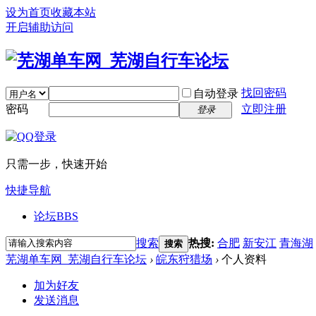
设为首页
收藏本站
开启辅助访问
找回密码
自动登录
密码
立即注册
登录
只需一步，快速开始
快捷导航
论坛
BBS
搜索
热搜:
合肥
新安江
青海湖
搜索
芜湖单车网_芜湖自行车论坛
›
皖东狩猎场
›
个人资料
加为好友
发送消息