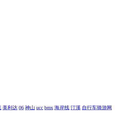
线
美利达
06
神山
ucc
bmx
海岸线
汀溪
自行车骑游网