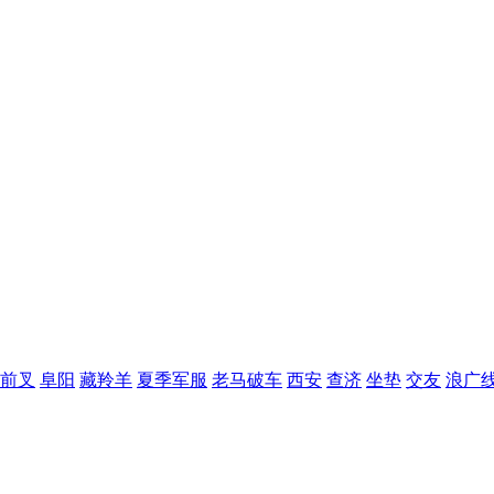
前叉
阜阳
藏羚羊
夏季军服
老马破车
西安
查济
坐垫
交友
浪广