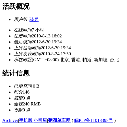
活跃概况
用户组
骑兵
在线时间
7 小时
注册时间
2010-8-13 16:02
最后访问
2012-6-30 19:34
上次活动时间
2012-6-30 19:34
上次发表时间
2010-8-24 17:50
所在时区
(GMT +08:00) 北京, 香港, 帕斯, 新加坡, 台北
统计信息
已用空间
0 B
积分
146
威望
0 点
金钱
240 RMB
贡献
0 点
Archiver
|
手机版
|
小黑屋
|
芜湖单车网
(
皖ICP备11018398号
)