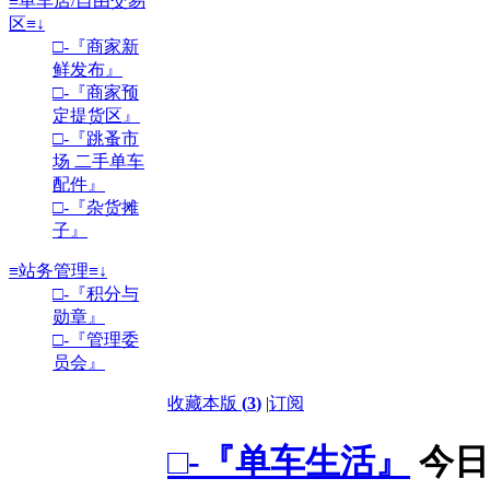
≡单车店/自由交易
区≡↓
□-『商家新
鲜发布』
□-『商家预
定提货区』
□-『跳蚤市
场 二手单车
配件』
□-『杂货摊
子』
≡站务管理≡↓
□-『积分与
勋章』
□-『管理委
员会』
收藏本版
(
3
)
|
订阅
□-『单车生活』
今日