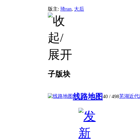
版主:
琦ran
,
大后
子版块
线路地图
芜湖近代
40
/ 498