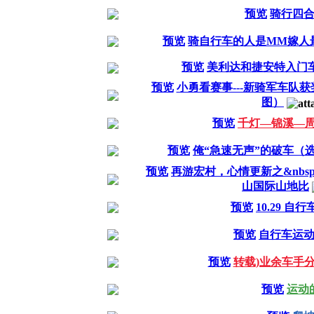
预览
骑行四
预览
骑自行车的人是MM嫁人
预览
美利达和捷安特入门
预览
小勇看赛事---新骑军车队获
图）
预览
千灯—锦溪—
预览
俺“急速无声”的破车（
预览
再游宏村，心情更新之&nbsp
山国际山地比
预览
10.29 自
预览
自行车运
预览
转载)业余车手
预览
运动