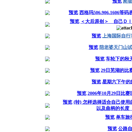
预览
爬坡
预览
西格玛506.906.160
预览
＜大后原创＞ 自己Ｄ
预览
上海国际自行
预览
陪老婆天门山
预览
车轮下的秋
预览
29日芜湖的比赛
预览
星期六下午的
预览
2006年10月29日
预览
{转} 怎样选择适合自己使
以及曲柄的长度
预览
单车旅
预览
公路