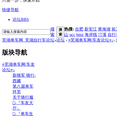
只需一步，快速开始
快捷导航
论坛
BBS
搜
热搜:
合肥
新安江
青海湖
前
搜
索
索
山
ucc
bmx
海岸线
汀溪
自行
芜湖单车网_芜湖自行车论坛
»
论坛
›
≡芜湖单车网/车友论坛≡↓
›
版块导航
≡芜湖单车网/车友
论坛≡↓
新骑军 骑行-
西藏
第八届单车
环芜
关于骑行服
□-『车友大
厅』
□-『单车生