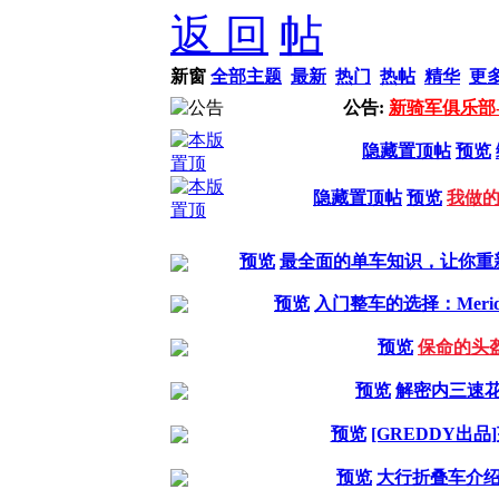
返 回
新窗
全部主题
最新
热门
热帖
精华
更
公告:
新骑军俱乐部-Q
隐藏置顶帖
预览
隐藏置顶帖
预览
我做的
预览
最全面的单车知识，让你重
预览
入门整车的选择：Merida G
预览
保命的头
预览
解密内三速
预览
[GREDDY出
预览
大行折叠车介绍