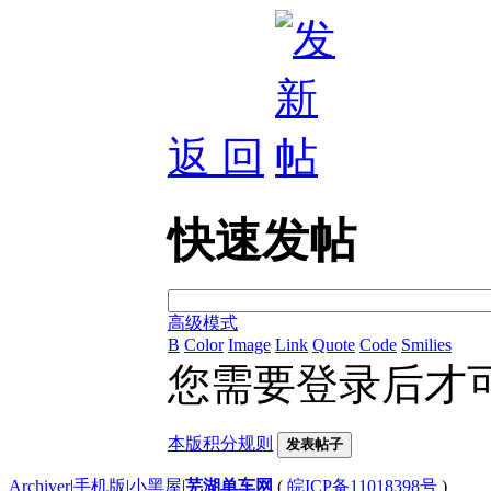
返 回
快速发帖
高级模式
B
Color
Image
Link
Quote
Code
Smilies
您需要登录后才
本版积分规则
发表帖子
Archiver
|
手机版
|
小黑屋
|
芜湖单车网
(
皖ICP备11018398号
)