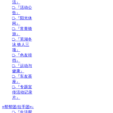
活』
□-『活动公
告』
□-『阳光休
闲』
□-『常青骑
游』
□-『芜湖冬
泳 铁人三
项』
□-『色友排
挡』
□-『运动与
健康』
□-『车友茶
座』
□-『专题宣
传活动记录
片』
≡帮帮团/拉手团≡↓
□-『生活帮