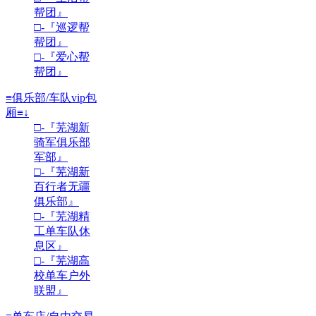
帮团』
□-『巡逻帮
帮团』
□-『爱心帮
帮团』
≡俱乐部/车队vip包
厢≡↓
□-『芜湖新
骑军俱乐部
军部』
□-『芜湖新
百行者无疆
俱乐部』
□-『芜湖精
工单车队休
息区』
□-『芜湖高
校单车户外
联盟』